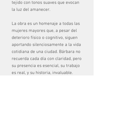
tejido con tonos suaves que evocan
la luz del amanecer.
La obra es un homenaje a todas las
mujeres mayores que, a pesar del
deterioro físico o cognitivo, siguen
aportando silenciosamente a la vida
cotidiana de una ciudad. Bárbara no
recuerda cada día con claridad, pero
su presencia es esencial, su trabajo
es real, y su historia, invaluable.
Bárbara
forma parte de la
serie
Modelos Colombianas
, un
proyecto artístico y social que
reconoce y dignifica la labor de
mujeres trabajadoras invisibilizadas
por la rutina urbana. Cada cuadro no
solo retrata un rostro, sino que